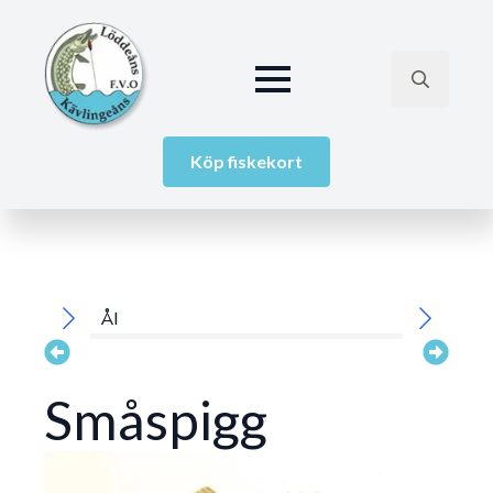
Search
for:
Köp fiskekort
Ål
Bäcknejo
Småspigg