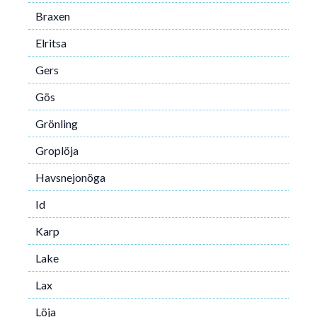
Braxen
Elritsa
Gers
Gös
Grönling
Groplöja
Havsnejonöga
Id
Karp
Lake
Lax
Löja