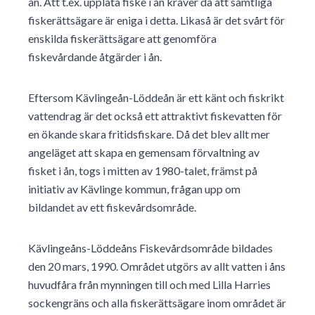
ån. Att t.ex. upplåta fiske i ån kräver då att samtliga
fiskerättsägare är eniga i detta. Likaså är det svårt för
enskilda fiskerättsägare att genomföra
fiskevårdande åtgärder i ån.
Eftersom Kävlingeån-Löddeån är ett känt och fiskrikt
vattendrag är det också ett attraktivt fiskevatten för
en ökande skara fritidsfiskare. Då det blev allt mer
angeläget att skapa en gemensam förvaltning av
fisket i ån, togs i mitten av 1980-talet, främst på
initiativ av Kävlinge kommun, frågan upp om
bildandet av ett fiskevårdsområde.
Kävlingeåns-Löddeåns Fiskevårdsområde bildades
den 20 mars, 1990. Området utgörs av allt vatten i åns
huvudfåra från mynningen till och med Lilla Harries
sockengräns och alla fiskerättsägare inom området är