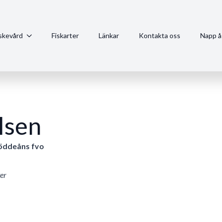
iskevård
Fiskarter
Länkar
Kontakta oss
Napp å
lsen
Löddeåns fvo
er