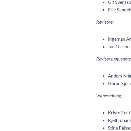
Ulf Svenss
Erik Sandel
Revisorer
Ingeman A
Jan Olsson
Revisorsuppleante
Anders Må
Göran Sjöri
Valberedning
Kristoffer 
Kjell Johan
Stina Pålss