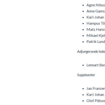
Agne Nilss
Anne Gams
Karl-Johan
Hampus Tör
Mats Hans
Mikael Kjel
Patrik Lund
Adjungerande led
Lennart Be
Suppleanter
Jan Franze
Karl-Johan
Olof Pålss