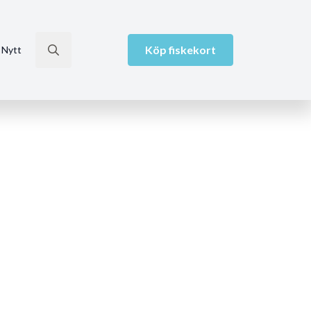
Köp fiskekort
 Nytt
Search
for: