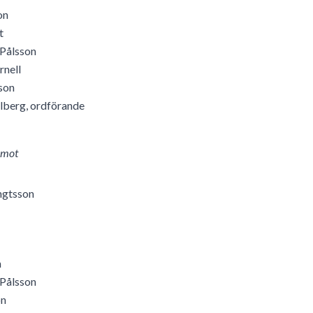
on
t
 Pålsson
nell
son
lberg, ordförande
amot
ngtsson
n
 Pålsson
on