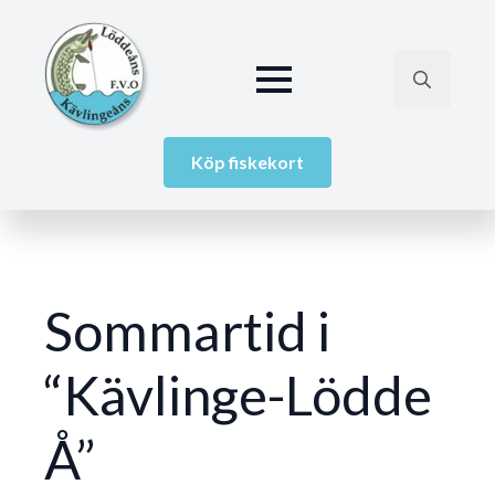
Köp fiskekort
Sommartid i
“Kävlinge-Lödde
Å”