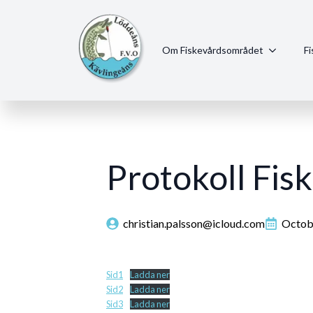
Om Fiskevårdsområdet
F
Protokoll Fi
christian.palsson@icloud.com
Octob
Sid1
Ladda ner
Sid2
Ladda ner
Sid3
Ladda ner