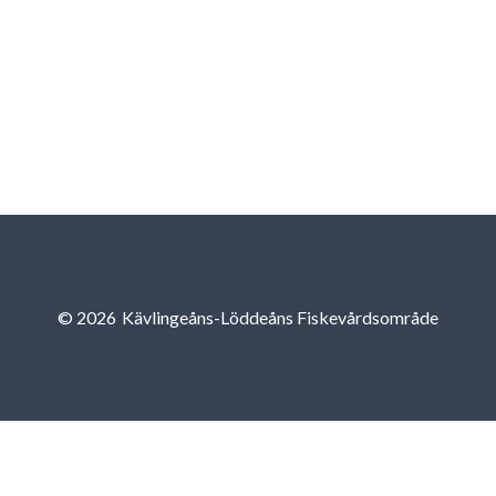
© 2026
Kävlingeåns-Löddeåns Fiskevårdsområde