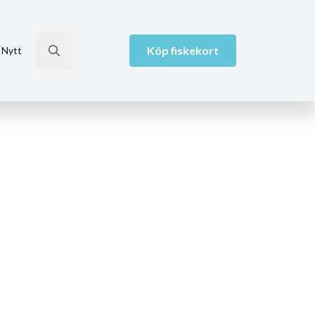
Köp fiskekort
 Nytt
Search
for: