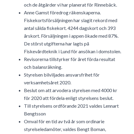
och de åtgärder vi har planerat för Rinnebäck.
Anne Gamst föredrog räkenskaperna.
Fiskekortsförsäljningen har slagit rekord med
antal sålda fiskekort. 4244 dagskort och 393
årskort. Försäljningen i appen ökade med 87%.
De störst utgifterna har lagts på
Fiskevårdteknik i Lund för ansökan i domstolen.
Revisorerna tillstyrker för året förda resultat
och balansräkning.
Styrelsen bilviljades ansvarsfrihet för
verksamhetsåret 2020.
Beslut om att arvodera styrelsen med 4000 kr
för 2020 att fördela enligt styrelsens beslut.
Till styrelsens ordförande 2021 valdes Lennart
Bengtsson
Omval för en tid av två år som ordinarie
styrelseledamöter, valdes Bengt Boman,