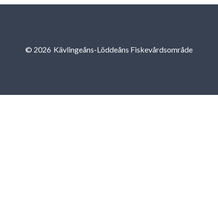
© 2026
Kävlingeåns-Löddeåns Fiskevårdsområde