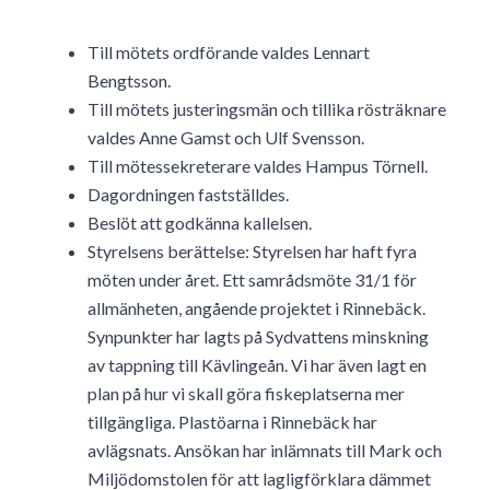
Till mötets ordförande valdes Lennart
Bengtsson.
Till mötets justeringsmän och tillika rösträknare
valdes Anne Gamst och Ulf Svensson.
Till mötessekreterare valdes Hampus Törnell.
Dagordningen fastställdes.
Beslöt att godkänna kallelsen.
Styrelsens berättelse: Styrelsen har haft fyra
möten under året. Ett samrådsmöte 31/1 för
allmänheten, angående projektet i Rinnebäck.
Synpunkter har lagts på Sydvattens minskning
av tappning till Kävlingeån. Vi har även lagt en
plan på hur vi skall göra fiskeplatserna mer
tillgängliga. Plastöarna i Rinnebäck har
avlägsnats. Ansökan har inlämnats till Mark och
Miljödomstolen för att lagligförklara dämmet