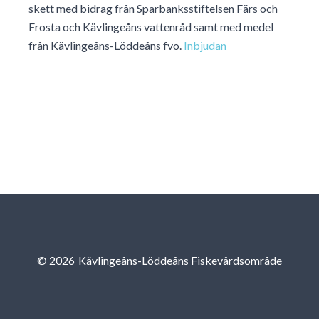
skett med bidrag från Sparbanksstiftelsen Färs och
Frosta och Kävlingeåns vattenråd samt med medel
från Kävlingeåns-Löddeåns fvo.
Inbjudan
© 2026
Kävlingeåns-Löddeåns Fiskevårdsområde