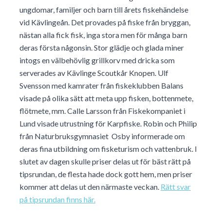
ungdomar, familjer och barn till årets fiskehändelse
vid Kävlingeån. Det provades på fiske från bryggan,
nästan alla fick fisk, inga stora men för många barn
deras första någonsin. Stor glädje och glada miner
intogs en välbehövlig grillkorv med dricka som
serverades av Kävlinge Scoutkår Knopen. Ulf
Svensson med kamrater från fiskeklubben Balans
visade på olika sätt att meta upp fisken, bottenmete,
flötmete, mm. Calle Larsson från Fiskekompaniet i
Lund visade utrustning för Karpfiske. Robin och Philip
från Naturbruksgymnasiet Osby informerade om
deras fina utbildning om fisketurism och vattenbruk. I
slutet av dagen skulle priser delas ut för bäst rätt på
tipsrundan, de flesta hade dock gott hem, men priser
kommer att delas ut den närmaste veckan.
Rätt svar
på tipsrundan finns här.