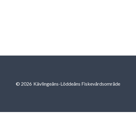
© 2026
Kävlingeåns-Löddeåns Fiskevårdsområde