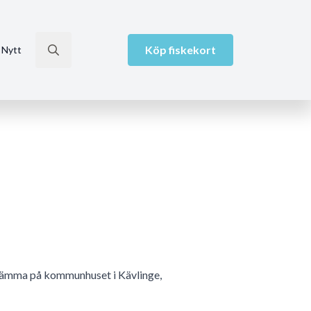
Köp fiskekort
 Nytt
Search
for:
stämma på kommunhuset i Kävlinge,