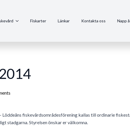
iskevård
Fiskarter
Länkar
Kontakta oss
Napp å
 2014
ents
 Löddeåns fiskevårdsområdesförening kallas till ordinarie fiske
ligt stadgarna. Styrelsen önskar er välkomna.